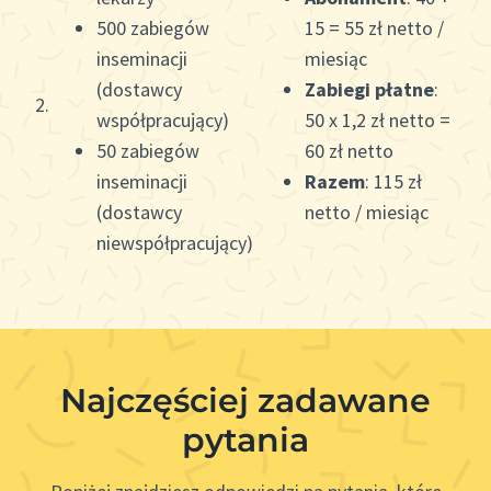
500 zabiegów
15 = 55 zł netto /
inseminacji
miesiąc
(dostawcy
Zabiegi płatne
:
2.
współpracujący)
50 x 1,2 zł netto =
50 zabiegów
60 zł netto
inseminacji
Razem
: 115 zł
(dostawcy
netto / miesiąc
niewspółpracujący)
Najczęściej zadawane
pytania