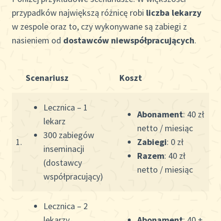
przypadków największą różnicę robi
liczba lekarzy
w zespole oraz to, czy wykonywane są zabiegi z
nasieniem od
dostawców niewspółpracujących
.
Scenariusz
Koszt
Lecznica – 1
Abonament
: 40 zł
lekarz
netto / miesiąc
300 zabiegów
1.
Zabiegi
: 0 zł
inseminacji
Razem
: 40 zł
(dostawcy
netto / miesiąc
współpracujący)
Lecznica – 2
lekarzy
Abonament
: 40 +